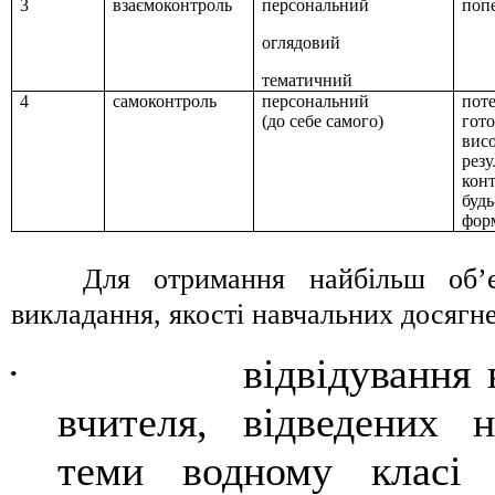
3
взаємоконтроль
персональний
поп
оглядовий
тематичний
4
самоконтроль
персональний
пот
(до себе самого)
гот
вис
резу
ко
будь
фор
Для отримання найбільш об’є
викладання, якості навчальних досягне
·
відвідування 
вчителя, відведених 
теми водному класі 