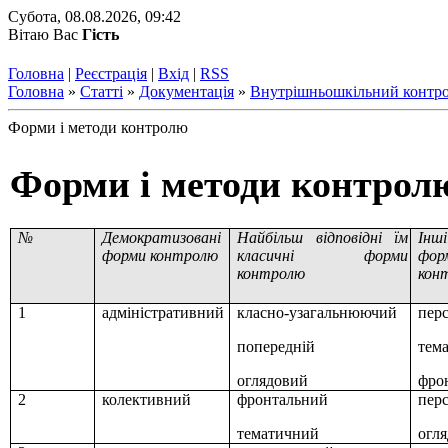
Субота, 08.08.2026, 09:42
Вітаю Вас
Гість
Головна
|
Реєстрація
|
Вхід
|
RSS
Головна
»
Статті
»
Документація
»
Внутрішньошкільний контр
Форми і методи контролю
Форми і методи контрол
№
Демократизовані
Найбільш відповідні їм
Інш
форми контролю
класичні форми
фор
контролю
кон
1
адміністративний
класно-узагальнюючий
пер
попередній
тем
оглядовий
фро
2
колективний
фронтальний
пер
тематичний
огл