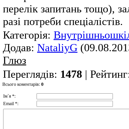
перелік запитань тощо), за
разі потреби спеціалістів.
Категорія
:
Внутрішньошкіл
Додав
:
NataliyG
(09.08.201
Глюз
Переглядів
:
1478
|
Рейтинг
Всього коментарів
:
0
Ім`я *:
Email *: