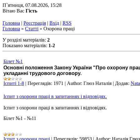
П`ятниця, 07.08.2026, 15:28
Вітаю Вас
Гість
Головна
|
Реєстрація
|
Вхід
|
RSS
Головна
»
Статті
» Охорона праці
У розділі матеріалів
:
2
Показано матеріалів
:
1-2
Білет №1
Основні положення Закону України "Про охорону прац
укладанні трудового договору.
Іспиті 1-8
|
Переглядів:
1971
|
Author:
Глюз Наталія
|
Додав:
Nata
Іспит з охорони праці в запитаннях і відповідях.
Іспит з охорони праці в запитаннях і відповідях.
Білет №1 - №11
Іспит з охорони праці
|
Переглядів:
59853
|
Author:
Наталія Глюз