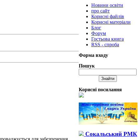
Новини освіти
про сайт
Корисні файлів
Корисні матеріали
Блог
Форум
Гостьова книга
RSS - спроба
Форма входу
Пошук
Корисні посилання
Сокальський РМК
впроваджується для забезпечення