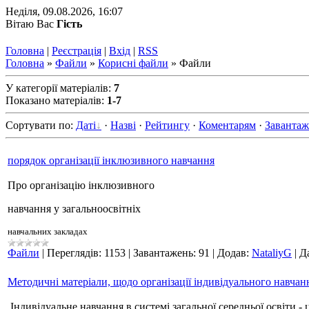
Неділя, 09.08.2026, 16:07
Вітаю Вас
Гість
Головна
|
Реєстрація
|
Вхід
|
RSS
Головна
»
Файли
»
Корисні файли
» Файли
У категорії матеріалів
:
7
Показано матеріалів
:
1-7
Сортувати по
:
Даті
·
Назві
·
Рейтингу
·
Коментарям
·
Заванта
порядок організації інклюзивного навчання
Про організацію інклюзивного
навчання у загальноосвітніх
навчальних закладах
Файли
|
Переглядів:
1153
|
Завантажень:
91
|
Додав:
NataliyG
|
Д
Методичні матеріали, щодо організації індивідуального навчан
Індивідуальне навчання в системі загальної середньої освіти -