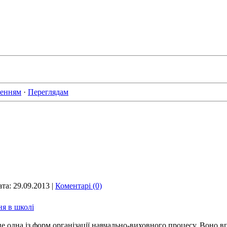
женням
·
Переглядам
ата:
29.09.2013
|
Коментарі (0)
ня в школі
 це одна із форм організації навчально-виховного процесу. Воно 