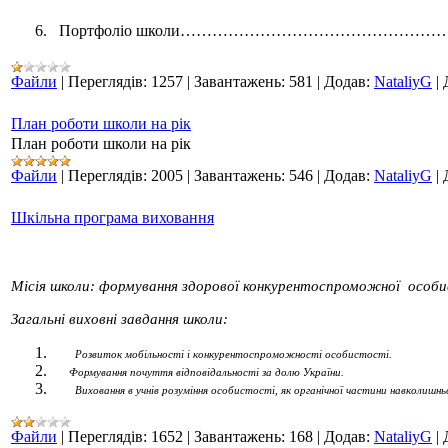
6.
Портфоліо школи…………………………………………
Файли
|
Переглядів:
1257
|
Завантажень:
581
|
Додав:
NataliyG
|
План роботи школи на рік
План роботи школи на рік
Файли
|
Переглядів:
2005
|
Завантажень:
546
|
Додав:
NataliyG
|
Шкільна програма виховання
Місія школи: формування здорової конкурентоспроможної особи
Загальні виховні завдання школи:
Розвиток мобільності і конкурентоспроможності особистості.
Формування почуття відповідальності за долю України.
Виховання в учнів розуміння особистості, як органічної частини навколишнь
Файли
|
Переглядів:
1652
|
Завантажень:
168
|
Додав:
NataliyG
|