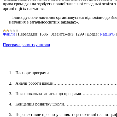
права громадян на здобуття повної загальної середньої освіти з
організації їх навчання.
Індивідуальне навчання організовується відповідно до За
навчання в загальноосвітніх закладах»,
Файли
|
Переглядів:
1686
|
Завантажень:
1299
|
Додав:
NataliyG
Програма розвитку школи
1.
Паспорт програми
…………………………………………
2.
Аналіз роботи школи
………………………………………
3.
Пояснювальна записка до програми
………………………
4.
Концепція розвитку школи…
…………………………………
5.
Перспективне прогнозування: перспективні плани-г