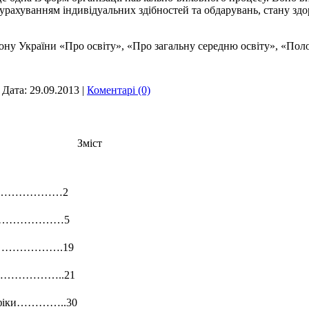
 урахуванням індивідуальних здібностей та обдарувань, стану здор
кону України «Про освіту», «Про загальну середню освіту», «По
|
Дата:
29.09.2013
|
Коментарі (0)
Зм
іст
………………2
………………5
…………….19
…………..21
рафіки…………..30